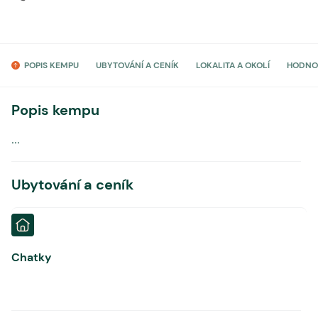
POPIS KEMPU
UBYTOVÁNÍ A CENÍK
LOKALITA A OKOLÍ
HODNO
Popis kempu
...
Ubytování a ceník
Chatky