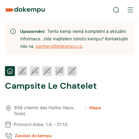
Upozornění:
Tento kemp nemá kompletní a aktuální
informace. Jste majitelem tohoto kempu? Kontaktujte
nás na
partners@dokempu.cz
.
Campsite Le Chatelet
658 chemin des Hutins Vieux
,
Mapa
Sciez
Provozní doba:
1.4.
-
21.10.
Zavolat do kempu