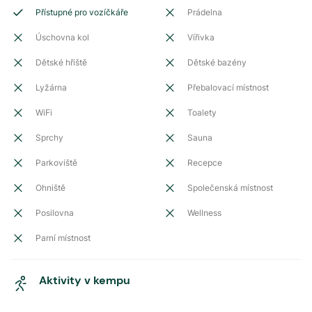
Přístupné pro vozíčkáře
Prádelna
Úschovna kol
Vířivka
Dětské hřiště
Dětské bazény
Lyžárna
Přebalovací místnost
WiFi
Toalety
Sprchy
Sauna
Parkoviště
Recepce
Ohniště
Společenská místnost
Posilovna
Wellness
Parní místnost
Aktivity v kempu