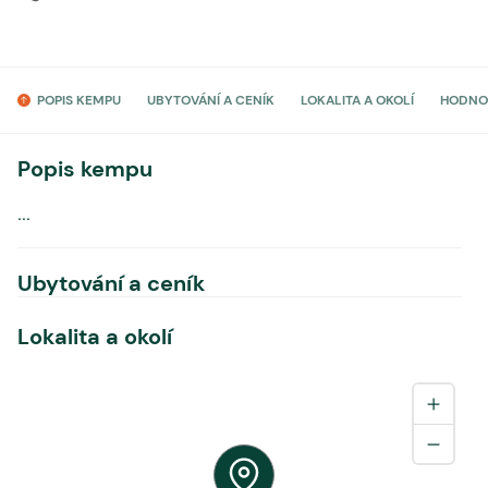
POPIS KEMPU
UBYTOVÁNÍ A CENÍK
LOKALITA A OKOLÍ
HODNO
Popis kempu
...
Ubytování a ceník
Lokalita a okolí