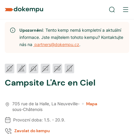
Upozornění:
Tento kemp nemá kompletní a aktuální
informace. Jste majitelem tohoto kempu? Kontaktujte
nás na
partners@dokempu.cz
.
Campsite L'Arc en Ciel
705 rue de la Halle
,
La Neuveville-
Mapa
sous-Châtenois
Provozní doba:
1.5.
-
20.9.
Zavolat do kempu