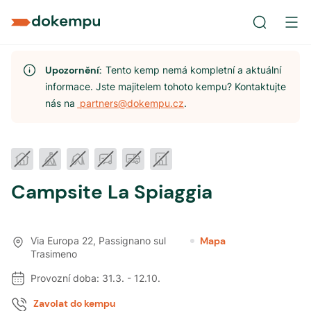
Upozornění:
Tento kemp nemá kompletní a aktuální
informace. Jste majitelem tohoto kempu? Kontaktujte
nás na
partners@dokempu.cz
.
Campsite La Spiaggia
Via Europa 22
,
Passignano sul
Mapa
Trasimeno
Provozní doba:
31.3.
-
12.10.
Zavolat do kempu