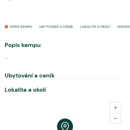
POPIS KEMPU
UBYTOVÁNÍ A CENÍK
LOKALITA A OKOLÍ
HODNO
Popis kempu
...
Ubytování a ceník
Lokalita a okolí