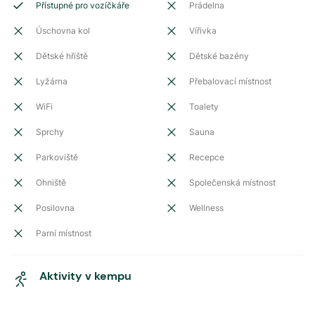
Přístupné pro vozíčkáře
Prádelna
Úschovna kol
Vířivka
Dětské hřiště
Dětské bazény
Lyžárna
Přebalovací místnost
WiFi
Toalety
Sprchy
Sauna
Parkoviště
Recepce
Ohniště
Společenská místnost
Posilovna
Wellness
Parní místnost
Aktivity v kempu