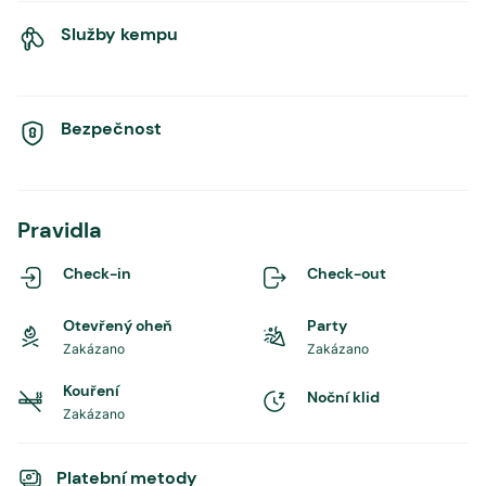
Služby kempu
Bezpečnost
Pravidla
Check-in
Check-out
Otevřený oheň
Party
Zakázano
Zakázano
Kouření
Noční klid
Zakázano
Platební metody