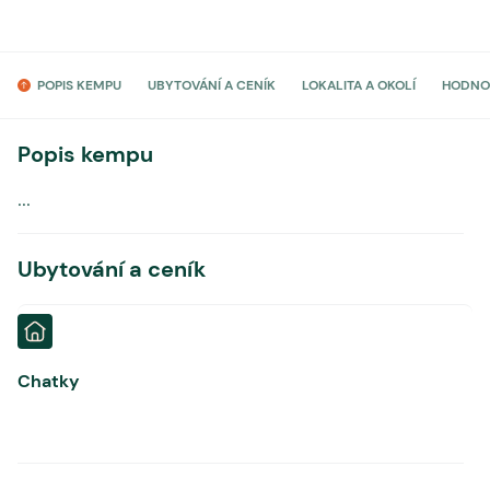
POPIS KEMPU
UBYTOVÁNÍ A CENÍK
LOKALITA A OKOLÍ
HODNO
Popis kempu
...
Ubytování a ceník
Chatky