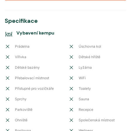
Specifikace
Vybavení kempu
Prádelna
Úschovna kol
Vířivka
Dětské hřiště
Dětské bazény
Lyžárna
Přebalovací místnost
WiFi
Přístupné pro vozíčkáře
Toalety
Sprchy
Sauna
Parkoviště
Recepce
Ohniště
Společenská místnost
Posilovna
Wellness