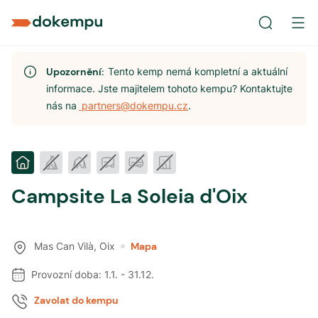
Upozornění:
Tento kemp nemá kompletní a aktuální
informace. Jste majitelem tohoto kempu? Kontaktujte
nás na
partners@dokempu.cz
.
Campsite La Soleia d'Oix
Mas Can Vilà
,
Oix
Mapa
Provozní doba:
1.1.
-
31.12.
Zavolat do kempu