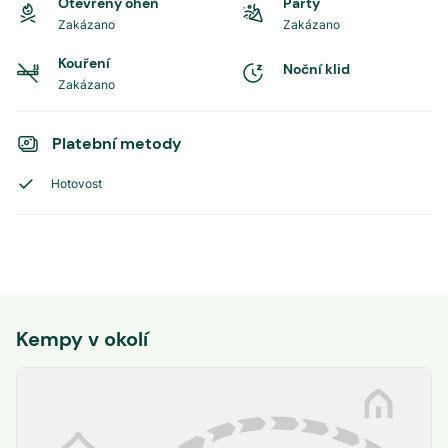
Otevřený oheň
Party
Zakázano
Zakázano
Kouření
Noční klid
Zakázano
Platební metody
Hotovost
Kempy v okolí