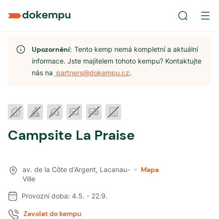
Upozornění:
Tento kemp nemá kompletní a aktuální
informace. Jste majitelem tohoto kempu? Kontaktujte
nás na
partners@dokempu.cz
.
Campsite La Praise
av. de la Côte d'Argent
,
Lacanau-
Mapa
Ville
Provozní doba:
4.5.
-
22.9.
Zavolat do kempu