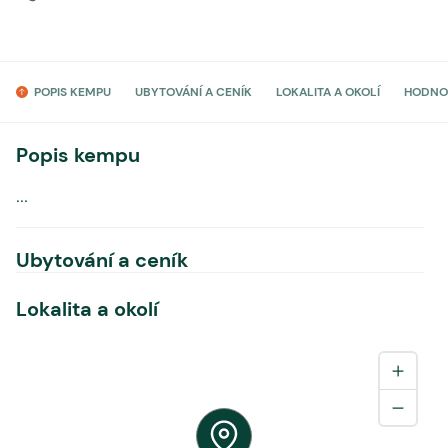
POPIS KEMPU
UBYTOVÁNÍ A CENÍK
LOKALITA A OKOLÍ
HODNO
Popis kempu
...
Ubytování a ceník
Lokalita a okolí