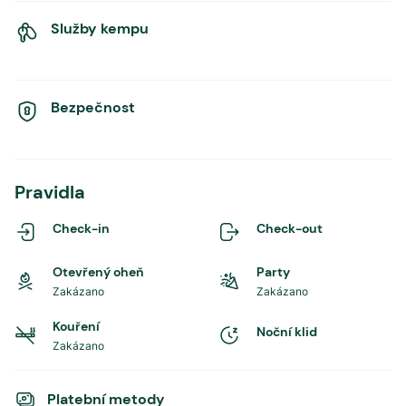
Služby kempu
Bezpečnost
Pravidla
Check-in
Check-out
Otevřený oheň
Party
Zakázano
Zakázano
Kouření
Noční klid
Zakázano
Platební metody