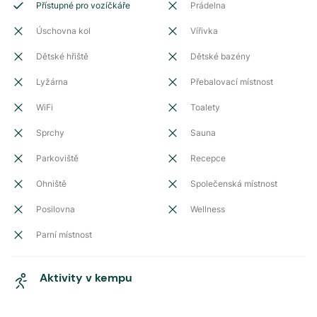
Přístupné pro vozíčkáře
Prádelna
Úschovna kol
Vířivka
Dětské hřiště
Dětské bazény
Lyžárna
Přebalovací místnost
WiFi
Toalety
Sprchy
Sauna
Parkoviště
Recepce
Ohniště
Společenská místnost
Posilovna
Wellness
Parní místnost
Aktivity v kempu