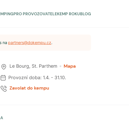
AMPING
PRO PROVOZOVATELE
KEMP ROKU
BLOG
s na
partners@dokempu.cz
.
Le Bourg
,
St. Parthem
Mapa
Provozní doba:
1.4.
-
31.10.
Zavolat do kempu
LA