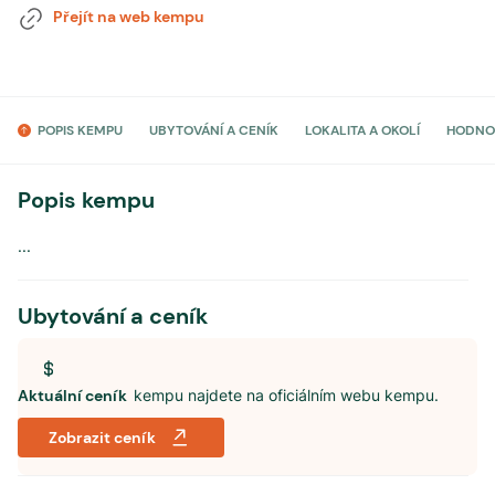
Přejít na web kempu
POPIS KEMPU
UBYTOVÁNÍ A CENÍK
LOKALITA A OKOLÍ
HODNO
Popis kempu
...
Ubytování a ceník
Aktuální ceník
kempu najdete na oficiálním webu kempu.
Zobrazit ceník