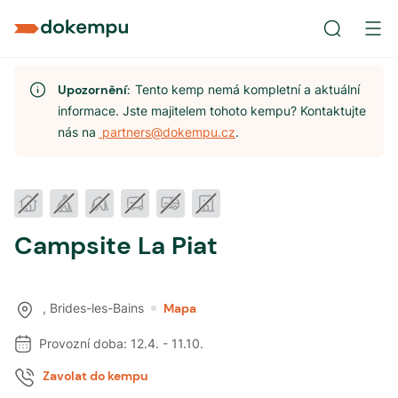
Upozornění:
Tento kemp nemá kompletní a aktuální
informace. Jste majitelem tohoto kempu? Kontaktujte
nás na
partners@dokempu.cz
.
Campsite La Piat
,
Brides-les-Bains
Mapa
Provozní doba:
12.4.
-
11.10.
Zavolat do kempu