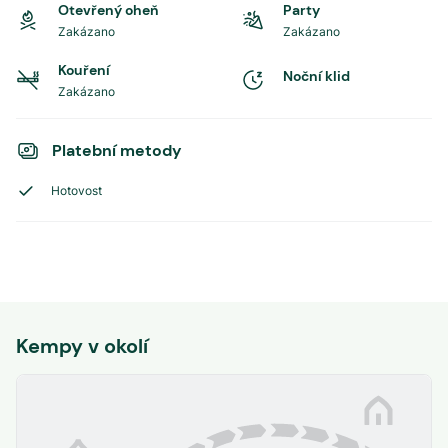
Otevřený oheň
Party
Zakázano
Zakázano
Kouření
Noční klid
Zakázano
Platební metody
Hotovost
Kempy v okolí