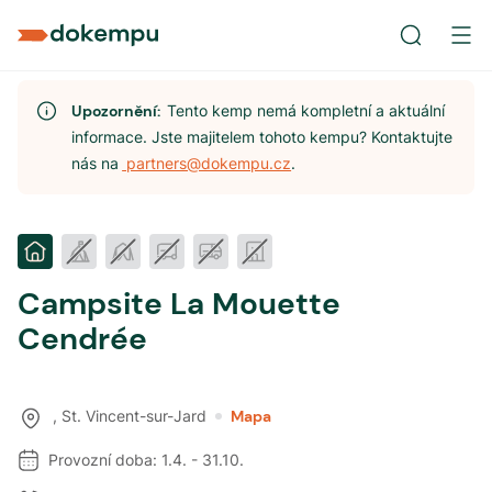
Upozornění:
Tento kemp nemá kompletní a aktuální
informace. Jste majitelem tohoto kempu? Kontaktujte
nás na
partners@dokempu.cz
.
Campsite La Mouette
Cendrée
,
St. Vincent-sur-Jard
Mapa
Provozní doba:
1.4.
-
31.10.