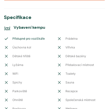
Specifikace
Vybavení kempu
Přístupné pro vozíčkáře
Prádelna
Úschovna kol
Vířivka
Dětské hřiště
Dětské bazény
Lyžárna
Přebalovací místnost
WiFi
Toalety
Sprchy
Sauna
Parkoviště
Recepce
Ohniště
Společenská místnost
Posilovna
Wellness