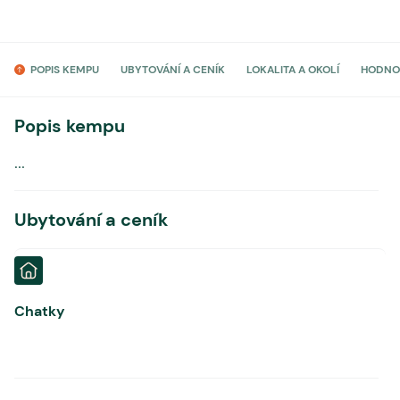
POPIS KEMPU
UBYTOVÁNÍ A CENÍK
LOKALITA A OKOLÍ
HODNO
Popis kempu
...
Ubytování a ceník
Chatky