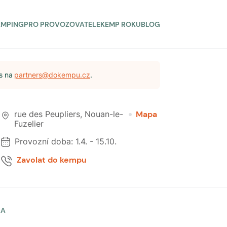
AMPING
PRO PROVOZOVATELE
KEMP ROKU
BLOG
s na
partners@dokempu.cz
.
rue des Peupliers
,
Nouan-le-
Mapa
Fuzelier
Provozní doba:
1.4.
-
15.10.
Zavolat do kempu
LA