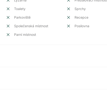
Lyžárna
Přebalovací místnos
Toalety
Sprchy
Parkoviště
Recepce
Společenská místnost
Posilovna
Parní místnost