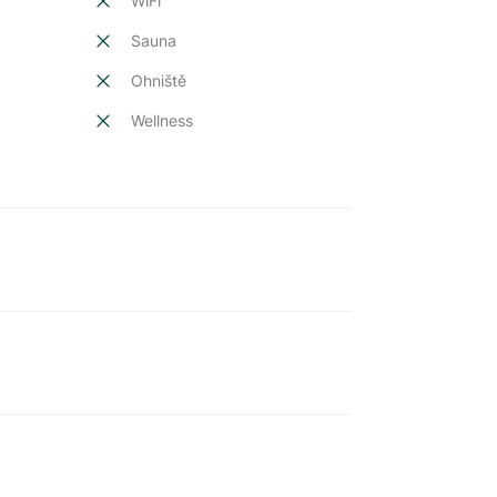
t
WiFi
Sauna
Ohniště
Wellness