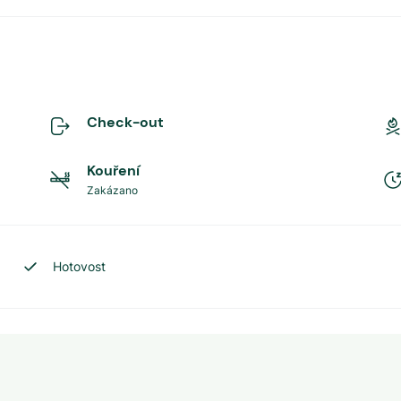
Check-out
Kouření
Zakázano
Hotovost