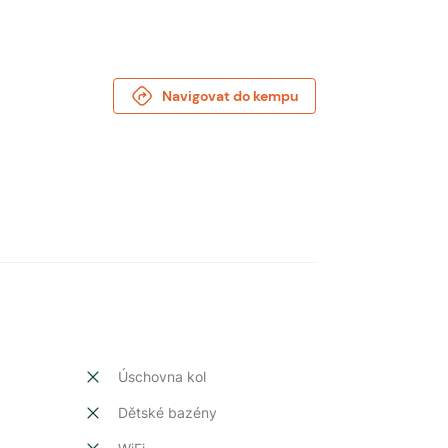
Navigovat do kempu
Úschovna kol
Dětské bazény