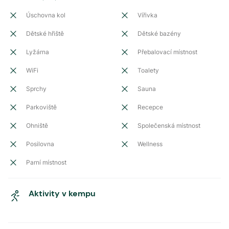
Úschovna kol
Vířivka
Dětské hřiště
Dětské bazény
Lyžárna
Přebalovací místnost
WiFi
Toalety
Sprchy
Sauna
Parkoviště
Recepce
Ohniště
Společenská místnost
Posilovna
Wellness
Parní místnost
Aktivity v kempu