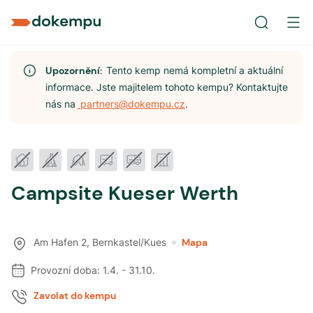
Upozornění:
Tento kemp nemá kompletní a aktuální
informace. Jste majitelem tohoto kempu? Kontaktujte
nás na
partners@dokempu.cz
.
Campsite Kueser Werth
Am Hafen 2
,
Bernkastel/Kues
Mapa
Provozní doba:
1.4.
-
31.10.
Zavolat do kempu