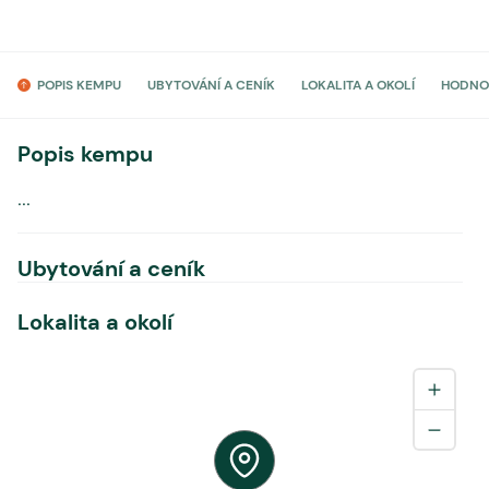
POPIS KEMPU
UBYTOVÁNÍ A CENÍK
LOKALITA A OKOLÍ
HODNO
Popis kempu
...
Ubytování a ceník
Lokalita a okolí