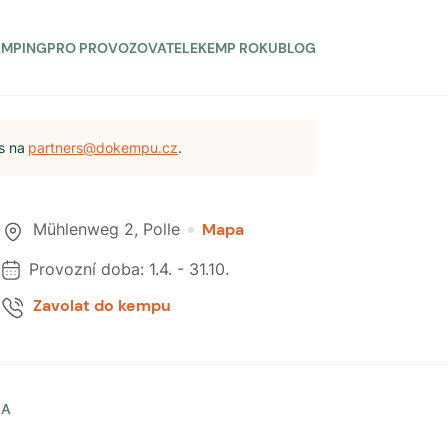
AMPING
PRO PROVOZOVATELE
KEMP ROKU
BLOG
s na
partners@dokempu.cz
.
Mühlenweg 2
,
Polle
Mapa
Provozní doba:
1.4.
-
31.10.
Zavolat do kempu
LA