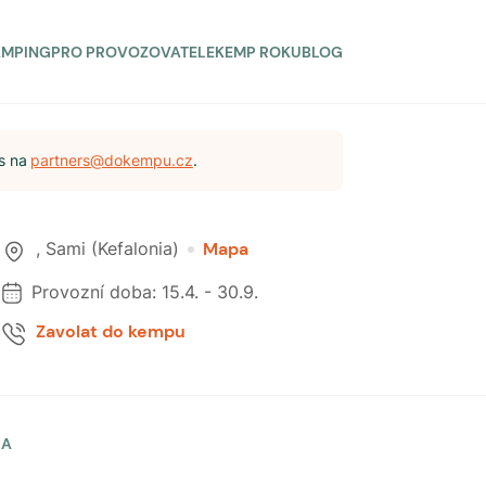
AMPING
PRO PROVOZOVATELE
KEMP ROKU
BLOG
s na
partners@dokempu.cz
.
,
Sami (Kefalonia)
Mapa
Provozní doba:
15.4.
-
30.9.
Zavolat do kempu
LA