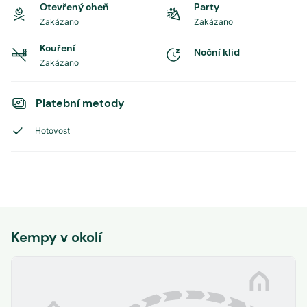
Otevřený oheň
Party
Zakázano
Zakázano
Kouření
Noční klid
Zakázano
Platební metody
Hotovost
Kempy v okolí