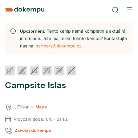
Upozornění:
Tento kemp nemá kompletní a aktuální
informace. Jste majitelem tohoto kempu? Kontaktujte
nás na
partners@dokempu.cz
.
Campsite Islas
,
Filisur
Mapa
Provozní doba:
1.4.
-
31.10.
Zavolat do kempu