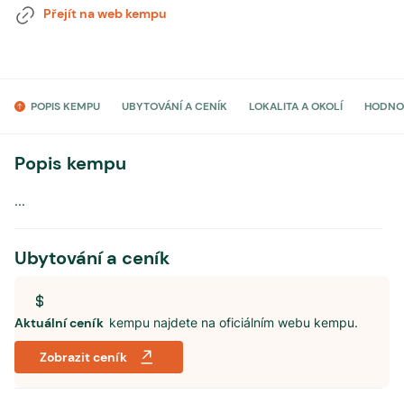
Přejít na web kempu
POPIS KEMPU
UBYTOVÁNÍ A CENÍK
LOKALITA A OKOLÍ
HODNO
Popis kempu
...
Ubytování a ceník
Aktuální ceník
kempu najdete na oficiálním webu kempu.
Zobrazit ceník