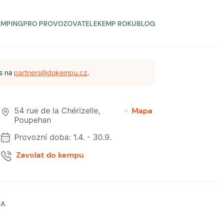
AMPING
PRO PROVOZOVATELE
KEMP ROKU
BLOG
s na
partners@dokempu.cz
.
54 rue de la Chérizelle
,
Mapa
Poupehan
Provozní doba:
1.4.
-
30.9.
Zavolat do kempu
LA