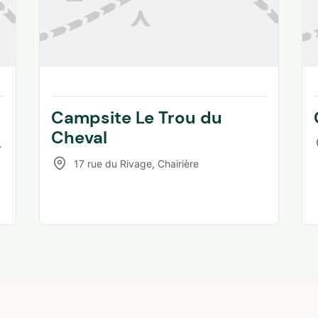
Campsite Le Trou du
Cheval
17 rue du Rivage
,
Chairière