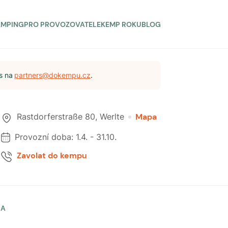
AMPING
PRO PROVOZOVATELE
KEMP ROKU
BLOG
s na
partners@dokempu.cz
.
Rastdorferstraße 80
,
Werlte
Mapa
Provozní doba:
1.4.
-
31.10.
Zavolat do kempu
LA