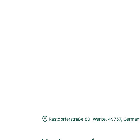
Rastdorferstraße 80
,
Werlte
,
49757
,
German