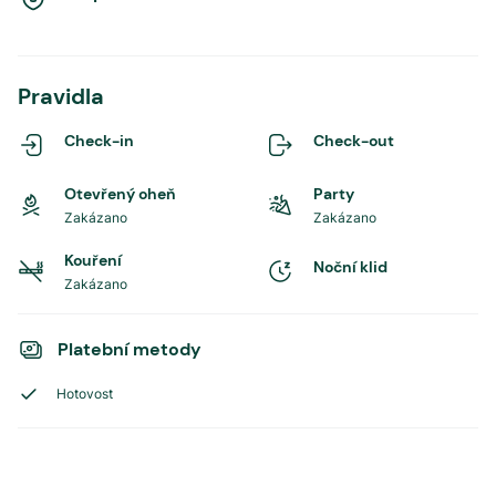
Pravidla
Check-in
Check-out
Otevřený oheň
Party
Zakázano
Zakázano
Kouření
Noční klid
Zakázano
Platební metody
Hotovost