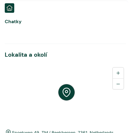
Chatky
Lokalita a okolí
Spoekweg 49
,
TM / Beekbergen
,
7361
,
Netherlands