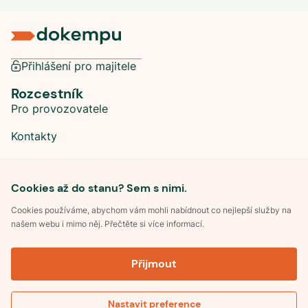
Přihlášení pro majitele
Rozcestník
Pro provozovatele
Kontakty
Sociální sítě
Cookies až do stanu? Sem s nimi.
Cookies používáme, abychom vám mohli nabídnout co nejlepší služby na
našem webu i mimo něj. Přečtěte si více informací.
©
2026
Dokempu.cz. Všechna práva vyhrazena.
Přijmout
Obchodní podmínky
Zpracování osobních údajů
Souhlas se zpracováním osobních údajů
Pravidla soutěže Kemp roku
Nastavit preference
Pravidla pro recenze