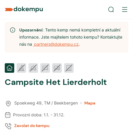
Upozornění:
Tento kemp nemá kompletní a aktuální
informace. Jste majitelem tohoto kempu? Kontaktujte
nás na
partners@dokempu.cz
.
Campsite Het Lierderholt
Spoekweg 49
,
TM / Beekbergen
Mapa
Provozní doba:
1.1.
-
31.12.
Zavolat do kempu