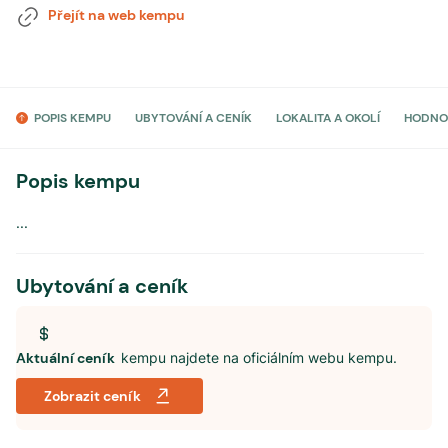
Přejít na web kempu
POPIS KEMPU
UBYTOVÁNÍ A CENÍK
LOKALITA A OKOLÍ
HODNO
Popis kempu
...
Ubytování a ceník
Aktuální ceník
kempu najdete na oficiálním webu kempu.
Zobrazit ceník