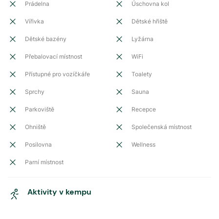
Prádelna
Úschovna kol
Vířivka
Dětské hřiště
Dětské bazény
Lyžárna
Přebalovací místnost
WiFi
Přístupné pro vozíčkáře
Toalety
Sprchy
Sauna
Parkoviště
Recepce
Ohniště
Společenská místnost
Posilovna
Wellness
Parní místnost
Aktivity v kempu