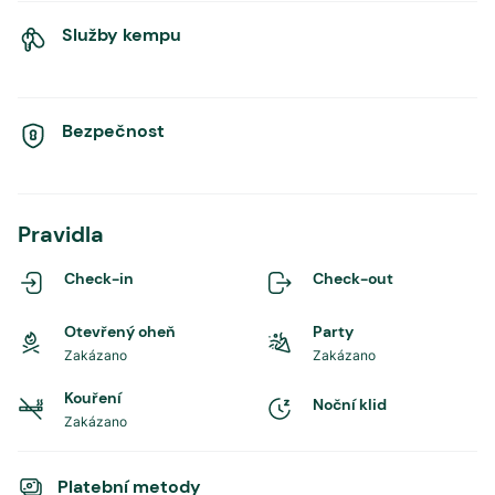
Služby kempu
Bezpečnost
Pravidla
Check-in
Check-out
Otevřený oheň
Party
Zakázano
Zakázano
Kouření
Noční klid
Zakázano
Platební metody