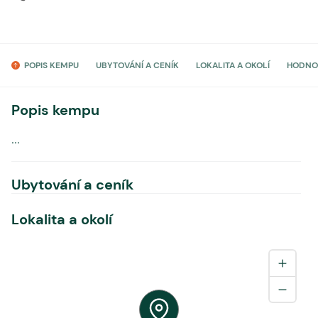
POPIS KEMPU
UBYTOVÁNÍ A CENÍK
LOKALITA A OKOLÍ
HODNO
Popis kempu
...
Ubytování a ceník
Lokalita a okolí