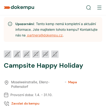
Upozornění:
Tento kemp nemá kompletní a aktuální
informace. Jste majitelem tohoto kempu? Kontaktujte
nás na
partners@dokempu.cz
.
Campsite Happy Holiday
Moselweinstraße
,
Ellenz-
Mapa
Poltersdorf
Provozní doba:
1.4.
-
31.10.
Zavolat do kempu