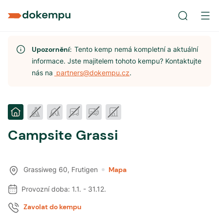
Upozornění:
Tento kemp nemá kompletní a aktuální
informace. Jste majitelem tohoto kempu? Kontaktujte
nás na
partners@dokempu.cz
.
Campsite Grassi
Grassiweg 60
,
Frutigen
Mapa
Provozní doba:
1.1.
-
31.12.
Zavolat do kempu