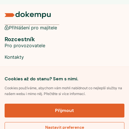
Přihlášení pro majitele
Rozcestník
Pro provozovatele
Kontakty
Sociální sítě
Cookies až do stanu? Sem s nimi.
Cookies používáme, abychom vám mohli nabídnout co nejlepší služby na
našem webu i mimo něj. Přečtěte si více informací.
©
2026
Dokempu.cz. Všechna práva vyhrazena.
Přijmout
Obchodní podmínky
Zpracování osobních údajů
Souhlas se zpracováním osobních údajů
Pravidla soutěže Kemp roku
Nastavit preference
Pravidla pro recenze