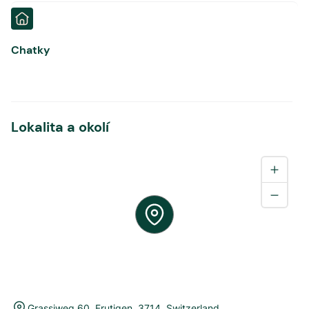
Chatky
Lokalita a okolí
Grassiweg 60
,
Frutigen
,
3714
,
Switzerland