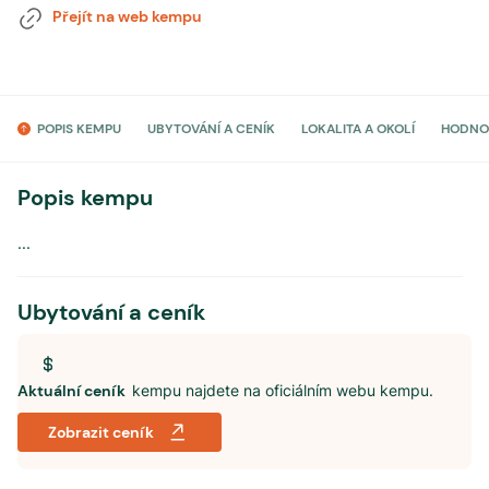
Přejít na web kempu
POPIS KEMPU
UBYTOVÁNÍ A CENÍK
LOKALITA A OKOLÍ
HODNO
Popis kempu
...
Ubytování a ceník
Aktuální ceník
kempu najdete na oficiálním webu kempu.
Zobrazit ceník