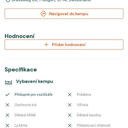
Navigovat do kempu
Hodnocení
Přidat hodnocení
Specifikace
Vybavení kempu
Přístupné pro vozíčkáře
Prádelna
Úschovna kol
Vířivka
Dětské hřiště
Dětské bazény
Lyžárna
Přebalovací místnost