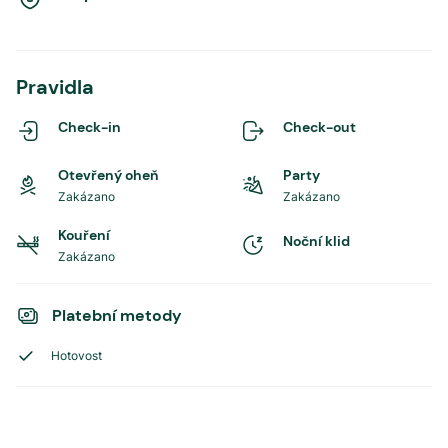
Pravidla
Check-in
Check-out
Otevřený oheň
Party
Zakázano
Zakázano
Kouření
Noční klid
Zakázano
Platební metody
Hotovost