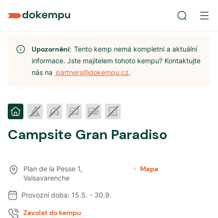
Upozornění:
Tento kemp nemá kompletní a aktuální
informace. Jste majitelem tohoto kempu? Kontaktujte
nás na
partners@dokempu.cz
.
Campsite Gran Paradiso
Plan de la Pesse 1
,
Mapa
Valsavarenche
Provozní doba:
15.5.
-
30.9.
Zavolat do kempu