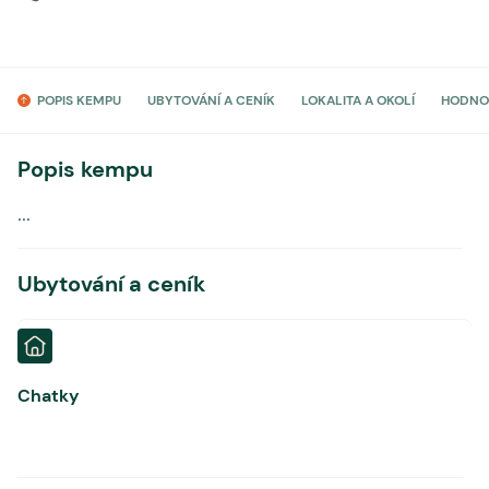
POPIS KEMPU
UBYTOVÁNÍ A CENÍK
LOKALITA A OKOLÍ
HODNO
Popis kempu
...
Ubytování a ceník
Chatky