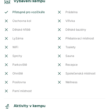
Vybavení kempu
Přístupné pro vozíčkáře
Prádelna
Úschovna kol
Vířivka
Dětské hřiště
Dětské bazény
Lyžárna
Přebalovací místnost
WiFi
Toalety
Sprchy
Sauna
Parkoviště
Recepce
Ohniště
Společenská místnost
Posilovna
Wellness
Parní místnost
Aktivity v kempu