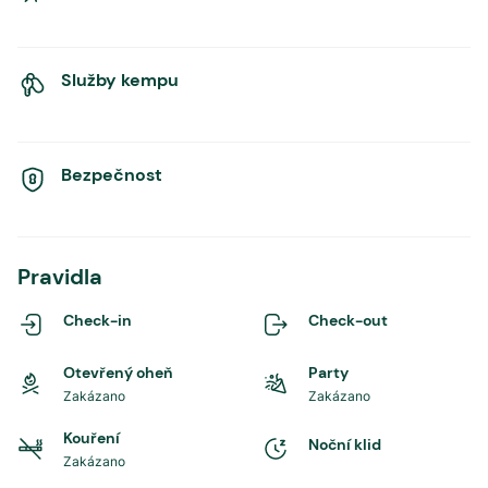
Služby kempu
Bezpečnost
Pravidla
Check-in
Check-out
Otevřený oheň
Party
Zakázano
Zakázano
Kouření
Noční klid
Zakázano