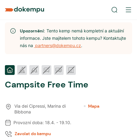
Upozornění:
Tento kemp nemá kompletní a aktuální
informace. Jste majitelem tohoto kempu? Kontaktujte
nás na
partners@dokempu.cz
.
Campsite Free Time
Via dei Cipressi
,
Marina di
Mapa
Bibbona
Provozní doba:
18.4.
-
19.10.
Zavolat do kempu