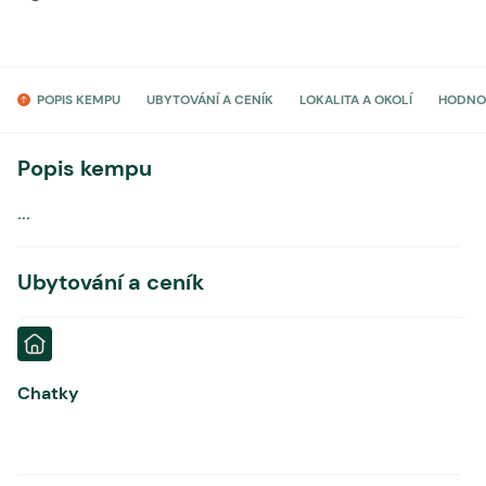
POPIS KEMPU
UBYTOVÁNÍ A CENÍK
LOKALITA A OKOLÍ
HODNO
Popis kempu
...
Ubytování a ceník
Chatky