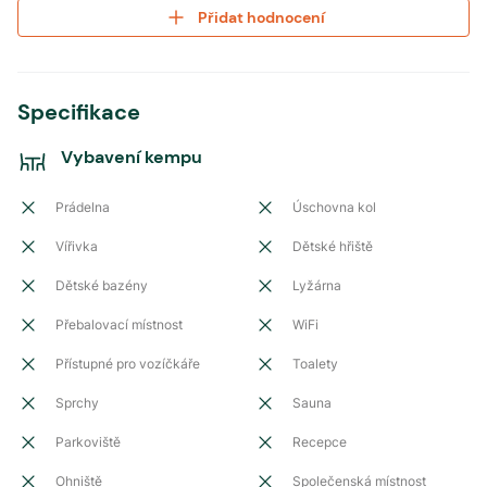
Přidat hodnocení
Specifikace
Vybavení kempu
Prádelna
Úschovna kol
Vířivka
Dětské hřiště
Dětské bazény
Lyžárna
Přebalovací místnost
WiFi
Přístupné pro vozíčkáře
Toalety
Sprchy
Sauna
Parkoviště
Recepce
Ohniště
Společenská místnost