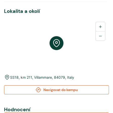
Lokalita a okolí
SS18, km 211
,
Villammare
,
84079
,
Italy
Navigovat do kempu
Hodnocení