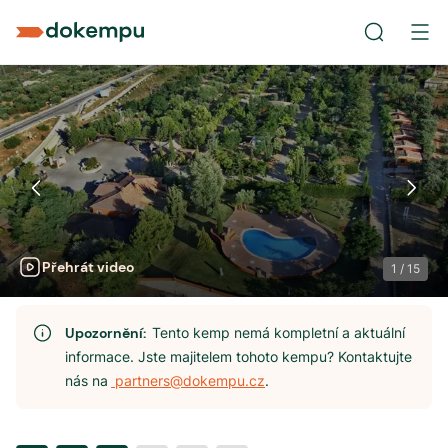
Přehrát video
1
/
15
Upozornění:
Tento kemp nemá kompletní a aktuální
informace. Jste majitelem tohoto kempu? Kontaktujte
nás na
partners@dokempu.cz
.