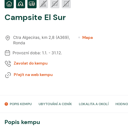
Campsite El Sur
Ctra Algeciras, km 2,8 (A369)
,
Mapa
Ronda
Provozní doba:
1.1.
-
31.12.
Zavolat do kempu
Přejít na web kempu
POPIS KEMPU
UBYTOVÁNÍ A CENÍK
LOKALITA A OKOLÍ
HODNO
Popis kempu