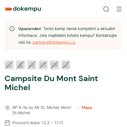
Upozornění:
Tento kemp nemá kompletní a aktuální
informace. Jste majitelem tohoto kempu? Kontaktujte
nás na
partners@dokempu.cz
.
Campsite Du Mont Saint
Michel
BP 8 rte du Mt St. Michel
,
Mont-
Mapa
St-Michel
Provozní doba:
12.2.
-
11.11.