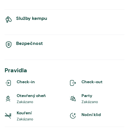
Služby kempu
Bezpečnost
Pravidla
Check-in
Check-out
Otevřený oheň
Party
Zakázano
Zakázano
Kouření
Noční klid
Zakázano