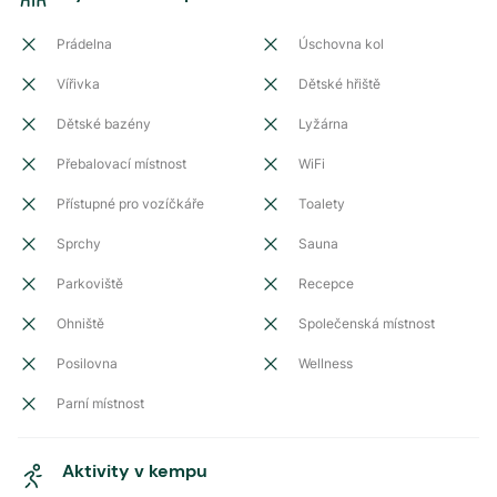
Prádelna
Úschovna kol
Vířivka
Dětské hřiště
Dětské bazény
Lyžárna
Přebalovací místnost
WiFi
Přístupné pro vozíčkáře
Toalety
Sprchy
Sauna
Parkoviště
Recepce
Ohniště
Společenská místnost
Posilovna
Wellness
Parní místnost
Aktivity v kempu