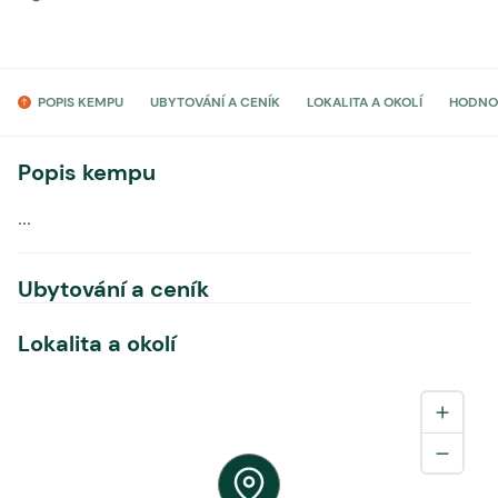
POPIS KEMPU
UBYTOVÁNÍ A CENÍK
LOKALITA A OKOLÍ
HODNO
Popis kempu
...
Ubytování a ceník
Lokalita a okolí