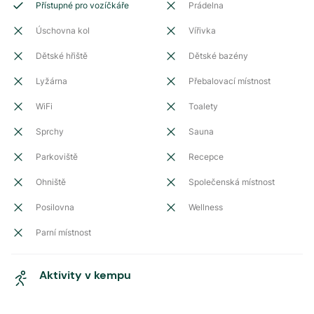
Přístupné pro vozíčkáře
Prádelna
Úschovna kol
Vířivka
Dětské hřiště
Dětské bazény
Lyžárna
Přebalovací místnost
WiFi
Toalety
Sprchy
Sauna
Parkoviště
Recepce
Ohniště
Společenská místnost
Posilovna
Wellness
Parní místnost
Aktivity v kempu