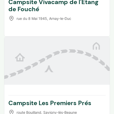
Campsite Vivacamp de l'Étang
de Fouché
rue du 8 Mai 1945
,
Arnay-le-Duc
Campsite Les Premiers Prés
route Bouilland
,
Savigny-lès-Beaune