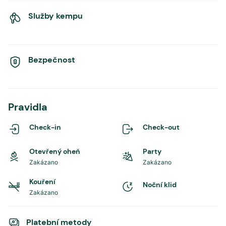
Služby kempu
Bezpečnost
Pravidla
Check-in
Check-out
Otevřený oheň
Party
Zakázano
Zakázano
Kouření
Noční klid
Zakázano
Platební metody