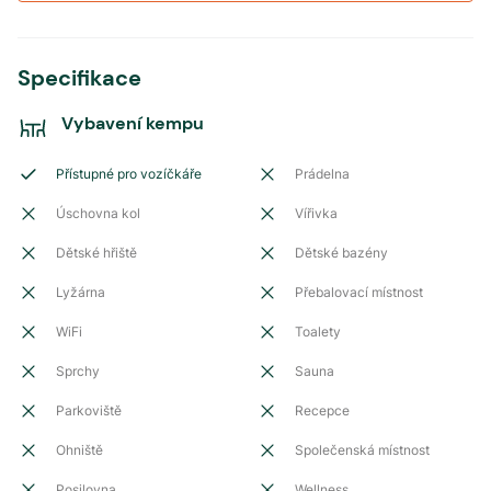
Specifikace
Vybavení kempu
Přístupné pro vozíčkáře
Prádelna
Úschovna kol
Vířivka
Dětské hřiště
Dětské bazény
Lyžárna
Přebalovací místnost
WiFi
Toalety
Sprchy
Sauna
Parkoviště
Recepce
Ohniště
Společenská místnost
Posilovna
Wellness