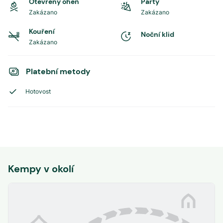
Otevřený oheň
Party
Zakázano
Zakázano
Kouření
Noční klid
Zakázano
Platební metody
Hotovost
Kempy v okolí