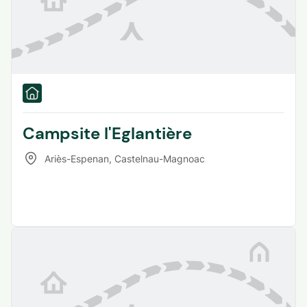
Campsite l'Eglantière
Ariès-Espenan
,
Castelnau-Magnoac