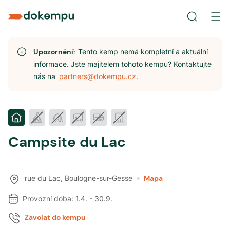
Upozornění:
Tento kemp nemá kompletní a aktuální
informace. Jste majitelem tohoto kempu? Kontaktujte
nás na
partners@dokempu.cz
.
Campsite du Lac
rue du Lac
,
Boulogne-sur-Gesse
Mapa
Provozní doba:
1.4.
-
30.9.
Zavolat do kempu