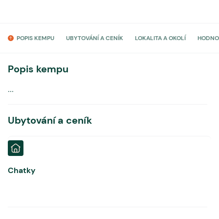
POPIS KEMPU
UBYTOVÁNÍ A CENÍK
LOKALITA A OKOLÍ
HODNO
Popis kempu
...
Ubytování a ceník
Chatky