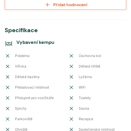
Přidat hodnocení
Specifikace
Vybavení kempu
Prádelna
Úschovna kol
Vířivka
Dětské hřiště
Dětské bazény
Lyžárna
Přebalovací místnost
WiFi
Přístupné pro vozíčkáře
Toalety
Sprchy
Sauna
Parkoviště
Recepce
Ohniště
Společenská místnost