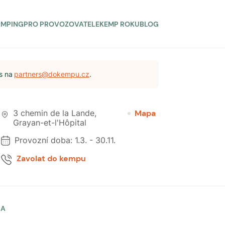
AMPING
PRO PROVOZOVATELE
KEMP ROKU
BLOG
s na
partners@dokempu.cz
.
3 chemin de la Lande
,
Mapa
Grayan-et-l'Hôpital
Provozní doba:
1.3.
-
30.11.
Zavolat do kempu
LA