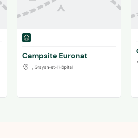
Campsite Euronat
,
Grayan-et-l'Hôpital
l