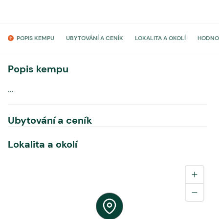
POPIS KEMPU
UBYTOVÁNÍ A CENÍK
LOKALITA A OKOLÍ
HODNO
Popis kempu
...
Ubytování a ceník
Lokalita a okolí