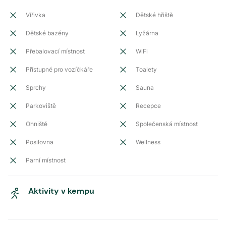
Vířivka
Dětské hřiště
Dětské bazény
Lyžárna
Přebalovací místnost
WiFi
Přístupné pro vozíčkáře
Toalety
Sprchy
Sauna
Parkoviště
Recepce
Ohniště
Společenská místnost
Posilovna
Wellness
Parní místnost
Aktivity v kempu