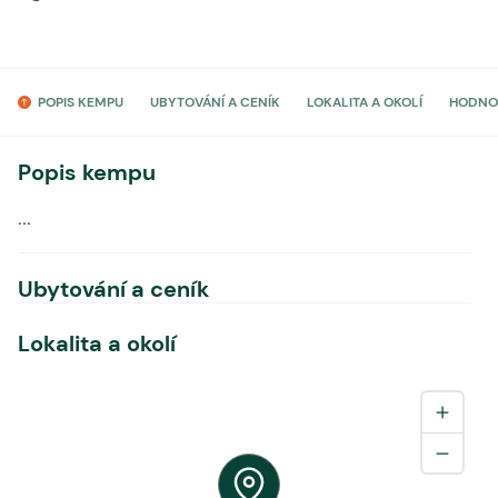
POPIS KEMPU
UBYTOVÁNÍ A CENÍK
LOKALITA A OKOLÍ
HODNO
Popis kempu
...
Ubytování a ceník
Lokalita a okolí