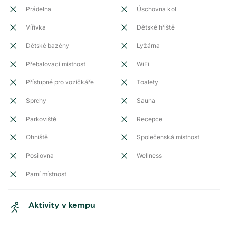
Prádelna
Úschovna kol
Vířivka
Dětské hřiště
Dětské bazény
Lyžárna
Přebalovací místnost
WiFi
Přístupné pro vozíčkáře
Toalety
Sprchy
Sauna
Parkoviště
Recepce
Ohniště
Společenská místnost
Posilovna
Wellness
Parní místnost
Aktivity v kempu