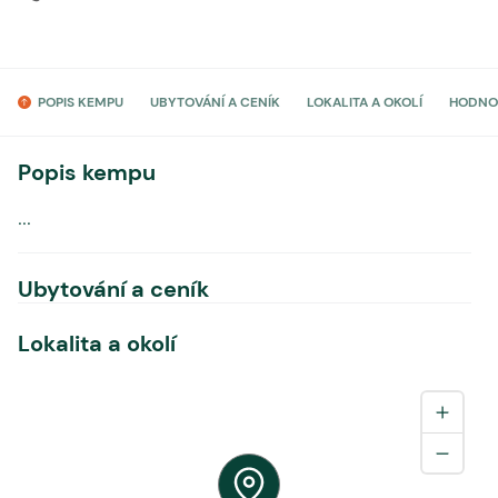
POPIS KEMPU
UBYTOVÁNÍ A CENÍK
LOKALITA A OKOLÍ
HODNO
Popis kempu
...
Ubytování a ceník
Lokalita a okolí