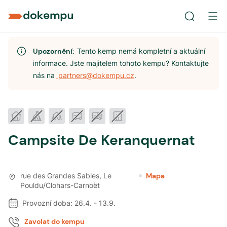
Upozornění:
Tento kemp nemá kompletní a aktuální
informace. Jste majitelem tohoto kempu? Kontaktujte
nás na
partners@dokempu.cz
.
Campsite De Keranquernat
rue des Grandes Sables
,
Le
Mapa
Pouldu/Clohars-Carnoët
Provozní doba:
26.4.
-
13.9.
Zavolat do kempu