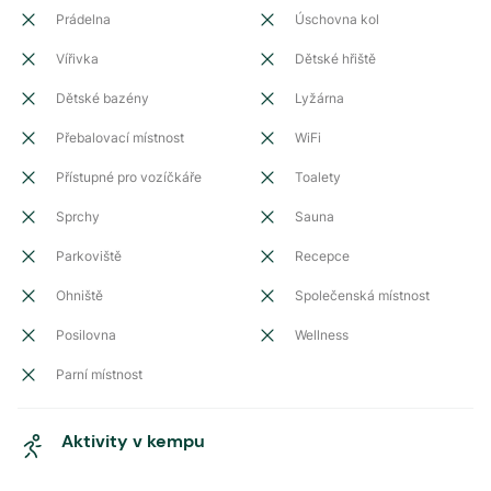
Prádelna
Úschovna kol
Vířivka
Dětské hřiště
Dětské bazény
Lyžárna
Přebalovací místnost
WiFi
Přístupné pro vozíčkáře
Toalety
Sprchy
Sauna
Parkoviště
Recepce
Ohniště
Společenská místnost
Posilovna
Wellness
Parní místnost
Aktivity v kempu