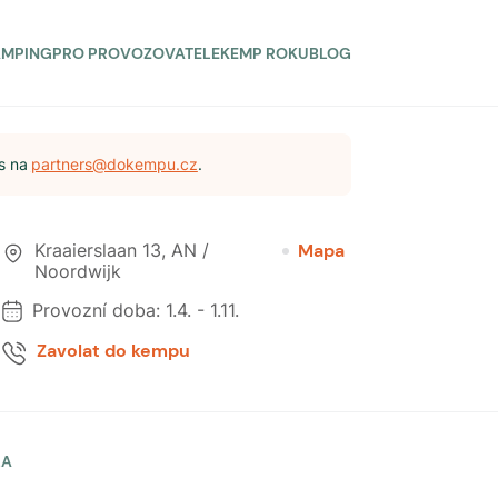
AMPING
PRO PROVOZOVATELE
KEMP ROKU
BLOG
s na
partners@dokempu.cz
.
Kraaierslaan 13
,
AN /
Mapa
Noordwijk
Provozní doba:
1.4.
-
1.11.
Zavolat do kempu
LA