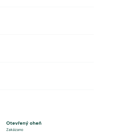
Otevřený oheň
Zakázano