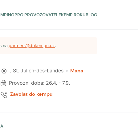
AMPING
PRO PROVOZOVATELE
KEMP ROKU
BLOG
s na
partners@dokempu.cz
.
,
St. Julien-des-Landes
Mapa
Provozní doba:
26.4.
-
7.9.
Zavolat do kempu
LA