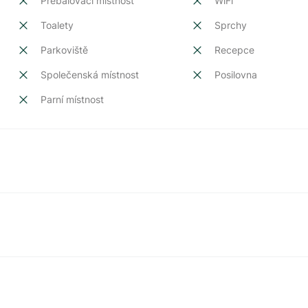
Přebalovací místnost
WiFi
Toalety
Sprchy
Parkoviště
Recepce
Společenská místnost
Posilovna
Parní místnost