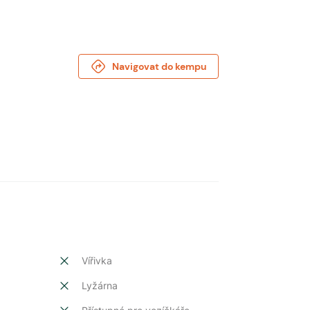
Navigovat do kempu
Vířivka
Lyžárna