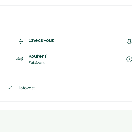
Check-out
Kouření
Zakázano
Hotovost