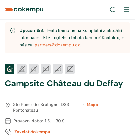
Upozornění:
Tento kemp nemá kompletní a aktuální
informace. Jste majitelem tohoto kempu? Kontaktujte
nás na
partners@dokempu.cz
.
Campsite Château du Deffay
Ste Reine-de-Bretagne, D33
,
Mapa
Pontchâteau
Provozní doba:
1.5.
-
30.9.
Zavolat do kempu