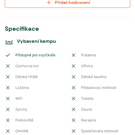
Přidat hodnocení
Specifikace
Vybavení kempu
Přístupné pro vozíčkáře
Prádelna
Úschovna kol
Vířivka
Dětské hřiště
Dětské bazény
Lyžárna
Přebalovací místnost
WiFi
Toalety
Sprchy
Sauna
Parkoviště
Recepce
Ohniště
Společenská místnost