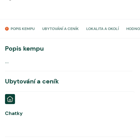
POPIS KEMPU
UBYTOVÁNÍ A CENÍK
LOKALITA A OKOLÍ
HODNO
Popis kempu
...
Ubytování a ceník
Chatky