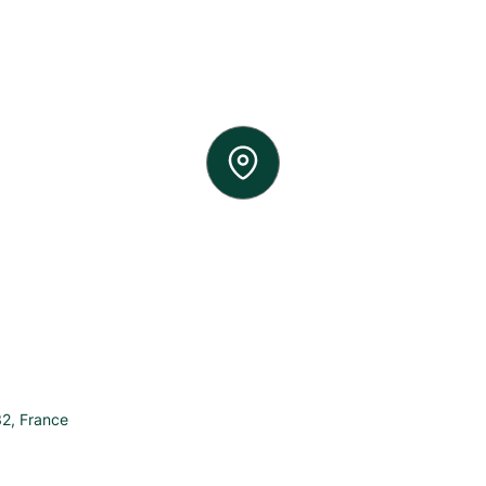
32
,
France