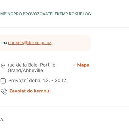
AMPING
PRO PROVOZOVATELE
KEMP ROKU
BLOG
s na
partners@dokempu.cz
.
rue de la Baie
,
Port-le-
Mapa
Grand/Abbeville
Provozní doba:
1.3.
-
30.12.
Zavolat do kempu
LA