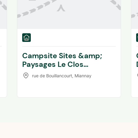
Campsite Sites &amp;
Paysages Le Clos
Cacheleux
rue de Bouillancourt
,
Miannay