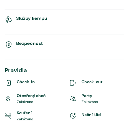
Služby kempu
Bezpečnost
Pravidla
Check-in
Check-out
Otevřený oheň
Party
Zakázano
Zakázano
Kouření
Noční klid
Zakázano