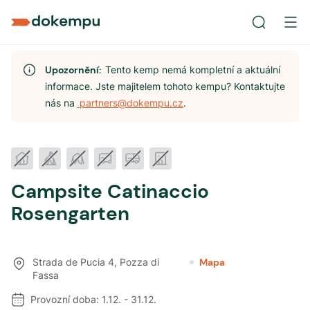
Upozornění:
Tento kemp nemá kompletní a aktuální
informace. Jste majitelem tohoto kempu? Kontaktujte
nás na
partners@dokempu.cz
.
Campsite Catinaccio
Rosengarten
Strada de Pucia 4
,
Pozza di
Mapa
Fassa
Provozní doba:
1.12.
-
31.12.