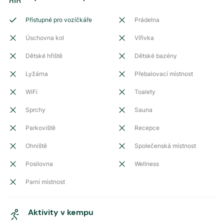
Přístupné pro vozíčkáře
Prádelna
Úschovna kol
Vířivka
Dětské hřiště
Dětské bazény
Lyžárna
Přebalovací místnost
WiFi
Toalety
Sprchy
Sauna
Parkoviště
Recepce
Ohniště
Společenská místnost
Posilovna
Wellness
Parní místnost
Aktivity v kempu