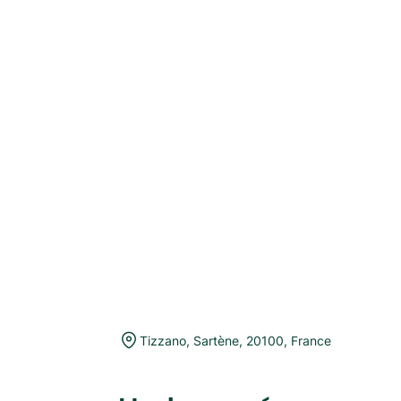
Tizzano
,
Sartène
,
20100
,
France