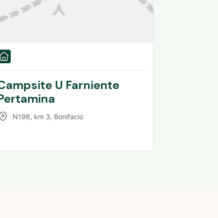
Campsite U Farniente
Pertamina
N198, km 3
,
Bonifacio