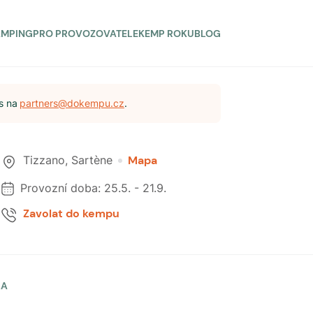
AMPING
PRO PROVOZOVATELE
KEMP ROKU
BLOG
s na
partners@dokempu.cz
.
Tizzano
,
Sartène
Mapa
Provozní doba:
25.5.
-
21.9.
Zavolat do kempu
LA