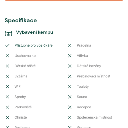
Specifikace
Vybavení kempu
Přístupné pro vozíčkáře
Prádelna
Úschovna kol
Vířivka
Dětské hřiště
Dětské bazény
Lyžárna
Přebalovací místnost
WiFi
Toalety
Sprchy
Sauna
Parkoviště
Recepce
Ohniště
Společenská místnost
Posilovna
Wellness