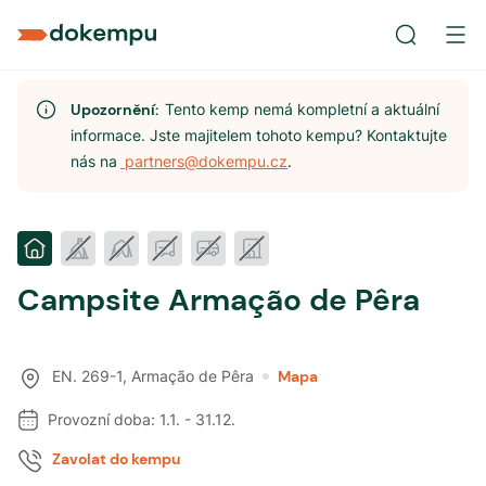
Upozornění:
Tento kemp nemá kompletní a aktuální
informace. Jste majitelem tohoto kempu? Kontaktujte
nás na
partners@dokempu.cz
.
Campsite Armação de Pêra
EN. 269-1
,
Armação de Pêra
Mapa
Provozní doba:
1.1.
-
31.12.
Zavolat do kempu