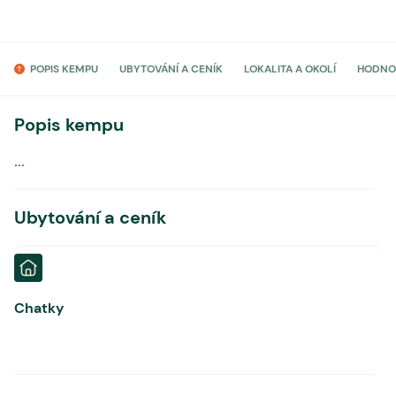
POPIS KEMPU
UBYTOVÁNÍ A CENÍK
LOKALITA A OKOLÍ
HODNO
Popis kempu
...
Ubytování a ceník
Chatky