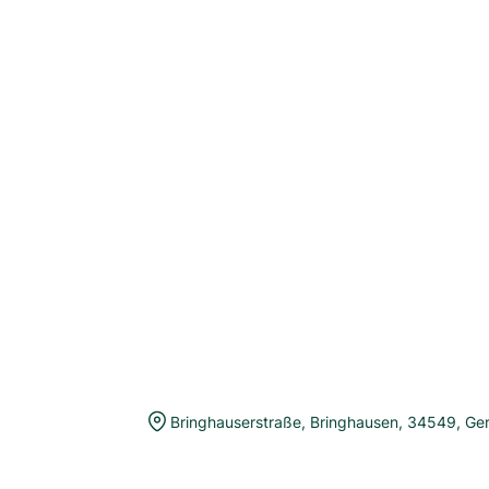
Bringhauserstraße
,
Bringhausen
,
34549
,
Ge