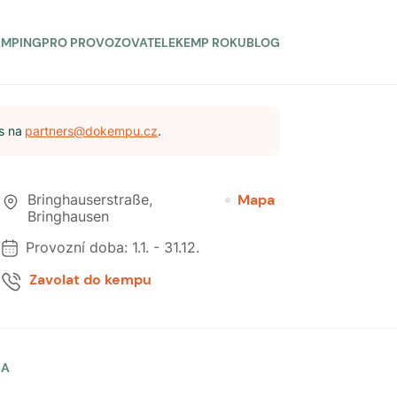
AMPING
PRO PROVOZOVATELE
KEMP ROKU
BLOG
s na
partners@dokempu.cz
.
Bringhauserstraße
,
Mapa
Bringhausen
Provozní doba:
1.1.
-
31.12.
Zavolat do kempu
LA