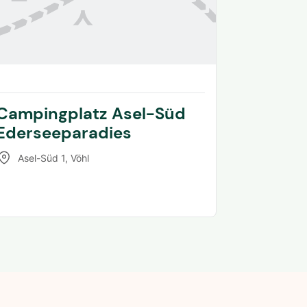
Campingplatz Asel-Süd
Ederseeparadies
Asel-Süd 1
,
Vöhl