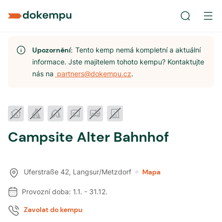
Upozornění:
Tento kemp nemá kompletní a aktuální
informace. Jste majitelem tohoto kempu? Kontaktujte
nás na
partners@dokempu.cz
.
Campsite Alter Bahnhof
Uferstraße 42
,
Langsur/Metzdorf
Mapa
Provozní doba:
1.1.
-
31.12.
Zavolat do kempu