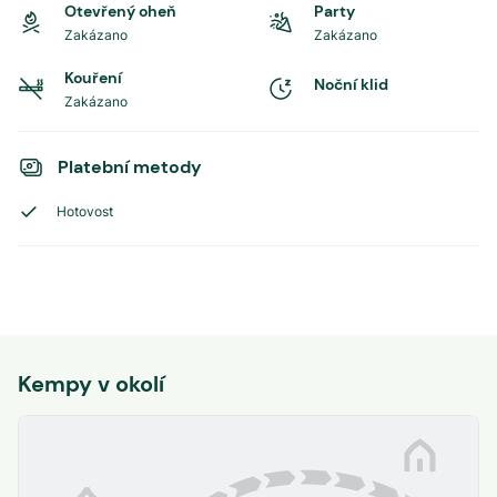
Otevřený oheň
Party
Zakázano
Zakázano
Kouření
Noční klid
Zakázano
Platební metody
Hotovost
Kempy v okolí