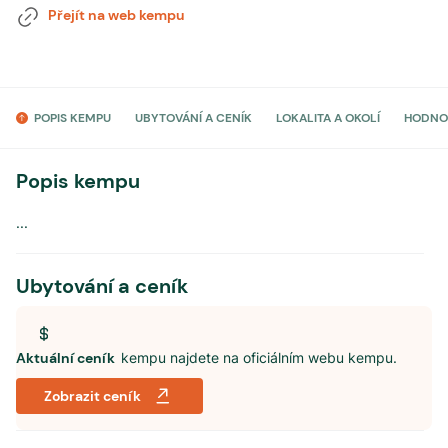
Přejít na web kempu
POPIS KEMPU
UBYTOVÁNÍ A CENÍK
LOKALITA A OKOLÍ
HODNO
Popis kempu
...
Ubytování a ceník
Aktuální ceník
kempu najdete na oficiálním webu kempu.
Zobrazit ceník