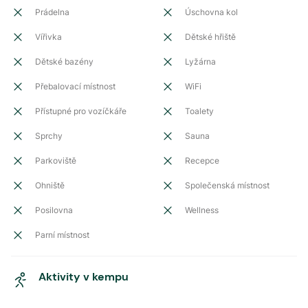
Prádelna
Úschovna kol
Vířivka
Dětské hřiště
Dětské bazény
Lyžárna
Přebalovací místnost
WiFi
Přístupné pro vozíčkáře
Toalety
Sprchy
Sauna
Parkoviště
Recepce
Ohniště
Společenská místnost
Posilovna
Wellness
Parní místnost
Aktivity v kempu