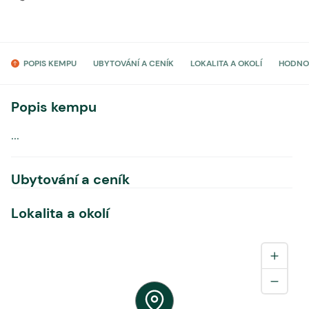
POPIS KEMPU
UBYTOVÁNÍ A CENÍK
LOKALITA A OKOLÍ
HODNO
Popis kempu
...
Ubytování a ceník
Lokalita a okolí