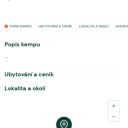
POPIS KEMPU
UBYTOVÁNÍ A CENÍK
LOKALITA A OKOLÍ
HODNO
Popis kempu
...
Ubytování a ceník
Lokalita a okolí