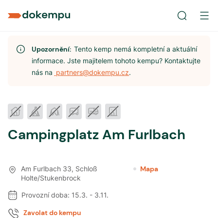
Upozornění:
Tento kemp nemá kompletní a aktuální
informace. Jste majitelem tohoto kempu? Kontaktujte
nás na
partners@dokempu.cz
.
Campingplatz Am Furlbach
Am Furlbach 33
,
Schloß
Mapa
Holte/Stukenbrock
Provozní doba:
15.3.
-
3.11.
Zavolat do kempu