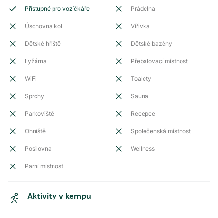
Přístupné pro vozíčkáře
Prádelna
Úschovna kol
Vířivka
Dětské hřiště
Dětské bazény
Lyžárna
Přebalovací místnost
WiFi
Toalety
Sprchy
Sauna
Parkoviště
Recepce
Ohniště
Společenská místnost
Posilovna
Wellness
Parní místnost
Aktivity v kempu