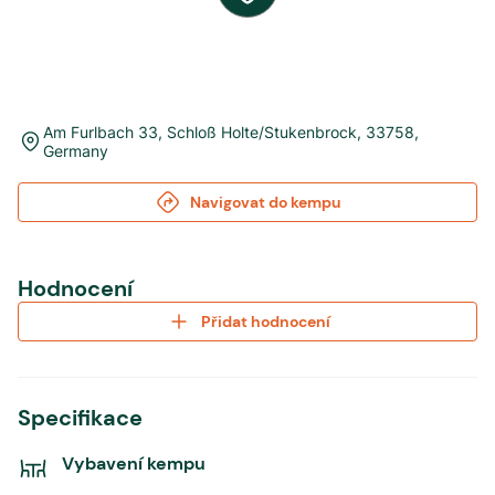
Am Furlbach 33
,
Schloß Holte/Stukenbrock
,
33758
,
Germany
Navigovat do kempu
Hodnocení
Přidat hodnocení
Specifikace
Vybavení kempu