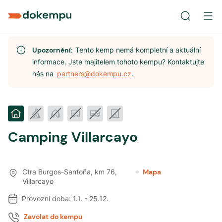
Upozornění:
Tento kemp nemá kompletní a aktuální
informace. Jste majitelem tohoto kempu? Kontaktujte
nás na
partners@dokempu.cz
.
Camping Villarcayo
Ctra Burgos-Santoña, km 76
,
Mapa
Villarcayo
Provozní doba:
1.1.
-
25.12.
Zavolat do kempu