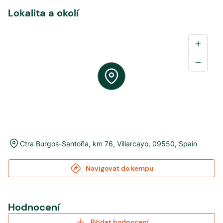
Lokalita a okolí
Ctra Burgos-Santoña, km 76
,
Villarcayo
,
09550
,
Spain
Navigovat do kempu
Hodnocení
Přidat hodnocení