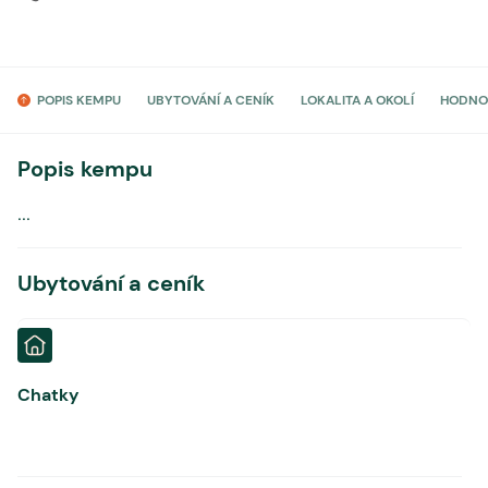
POPIS KEMPU
UBYTOVÁNÍ A CENÍK
LOKALITA A OKOLÍ
HODNO
Popis kempu
...
Ubytování a ceník
Chatky