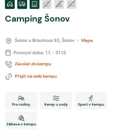
Camping Šonov
Šonov u Broumova 93
,
Šonov
Mapa
Provozní doba:
1.1.
-
31.12.
Zavolat do kempu
Přejít na web kempu
Pro rodiny
Kemp u vody
Sport v kempu
Zábava v kempu