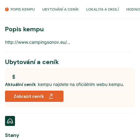
POPIS KEMPU
UBYTOVÁNÍ A CENÍK
LOKALITA A OKOLÍ
HODNO
Popis kempu
http://www.campingsonov.eu/
...
Ubytování a ceník
Aktuální ceník
kempu najdete na oficiálním webu kempu.
Zobrazit ceník
Stany