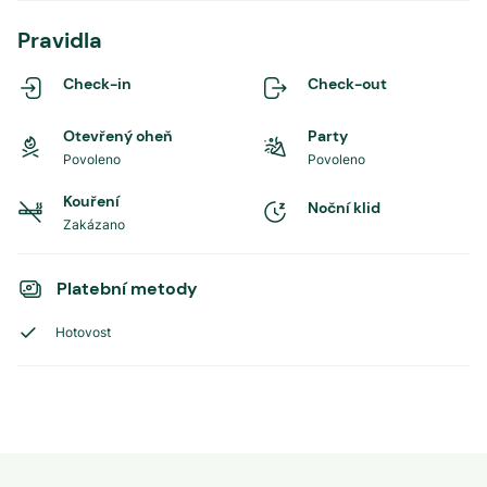
Pravidla
Check-in
Check-out
Otevřený oheň
Party
Povoleno
Povoleno
Kouření
Noční klid
Zakázano
Platební metody
Hotovost