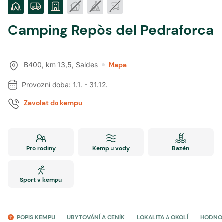
Camping Repòs del Pedraforca
B400, km 13,5
,
Saldes
Mapa
Provozní doba:
1.1.
-
31.12.
Zavolat do kempu
Pro rodiny
Kemp u vody
Bazén
Sport v kempu
POPIS KEMPU
UBYTOVÁNÍ A CENÍK
LOKALITA A OKOLÍ
HODNO