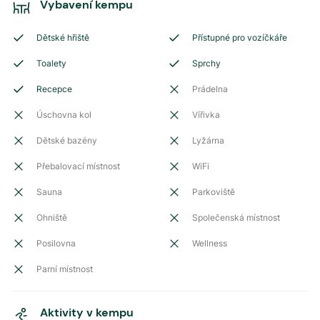
Vybavení kempu
Dětské hřiště
Přístupné pro vozíčkáře
Toalety
Sprchy
Recepce
Prádelna
Úschovna kol
Vířivka
Dětské bazény
Lyžárna
Přebalovací místnost
WiFi
Sauna
Parkoviště
Ohniště
Společenská místnost
Posilovna
Wellness
Parní místnost
Aktivity v kempu