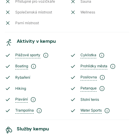
Přístupné pro vozíčkáře
Sauna
Společenská místnost
Wellness
Parní místnost
Aktivity v kempu
Plážové sporty
Cyklistka
Boating
Prohlídky města
Posilovna
Rybaření
Petanque
Hiking
Plavání
Stolní tenis
Trampolína
Water Sports
Služby kempu