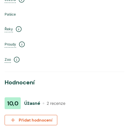
Paláce
Řeky
Proudy
Zoo
Hodnocení
10,0
Úžasné
2
recenze
Přidat hodnocení