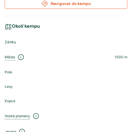
Navigovat do kempu
Okolí kempu
Zámky
Města
1000
m
Pole
Lesy
Kopce
Horké prameny
Jezera