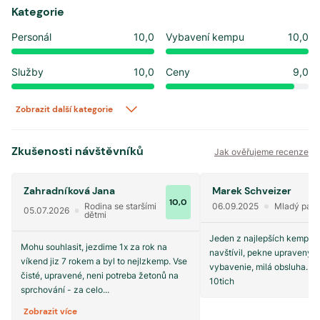
Kategorie
Personál
10,0
Vybavení kempu
10,0
Služby
10,0
Ceny
9,0
Zobrazit další kategorie
Zkušenosti návštěvníků
Jak ověřujeme recenze
Zahradníková Jana
Marek Schveizer
10,0
Rodina se staršími
06.09.2025
Mladý pár
05.07.2026
dětmi
Jeden z najlepších kempov
Mohu souhlasit, jezdime 1x za rok na
navštívil, pekne upravený,
víkend jiz 7 rokem a byl to nejlzkemp. Vse
vybavenie, milá obsluha. D
čisté, upravené, neni potreba žetonů na
10tich
sprchování - za celo...
Zobrazit více