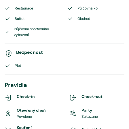
Restaurace
Půjčovna kol
Buffet
Obchod
Půjčovna sportovního
vybavení
Bezpečnost
Plot
Pravidla
Check-in
Check-out
Otevřený oheň
Party
Povoleno
Zakázano
Kouření