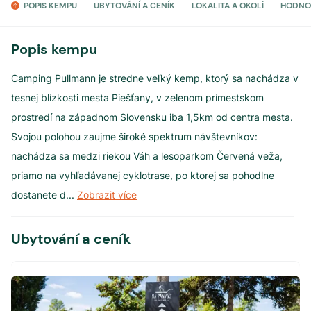
POPIS KEMPU
UBYTOVÁNÍ A CENÍK
LOKALITA A OKOLÍ
HODNO
Popis kempu
Camping Pullmann je stredne veľký kemp, ktorý sa nachádza v
tesnej blízkosti mesta Piešťany, v zelenom prímestskom
prostredí na západnom Slovensku iba 1,5km od centra mesta.
Svojou polohou zaujme široké spektrum návštevníkov:
nachádza sa medzi riekou Váh a lesoparkom Červená veža,
priamo na vyhľadávanej cyklotrase, po ktorej sa pohodlne
dostanete d
...
Zobrazit více
Ubytování a ceník