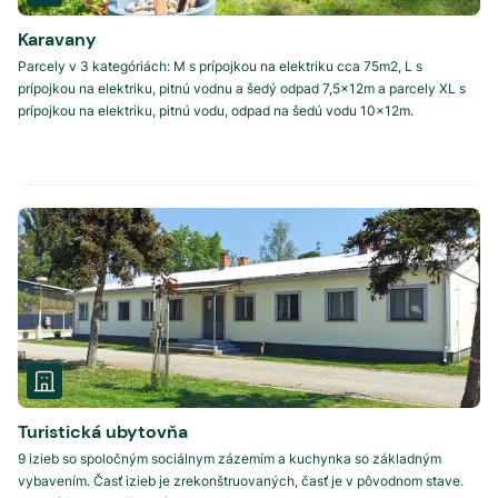
Karavany
Parcely v 3 kategóriách: M s prípojkou na elektriku cca 75m2, L s
prípojkou na elektriku, pitnú vodnu a šedý odpad 7,5x12m a parcely XL s
prípojkou na elektriku, pitnú vodu, odpad na šedú vodu 10x12m.
Turistická ubytovňa
9 izieb so spoločným sociálnym zázemím a kuchynka so základným
vybavením. Časť izieb je zrekonštruovaných, časť je v pôvodnom stave.