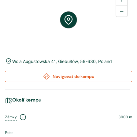
Wola Augustowska 41
,
Giebułtów
,
59-630
,
Poland
Navigovat do kempu
Okolí kempu
Zámky
3000
m
Pole