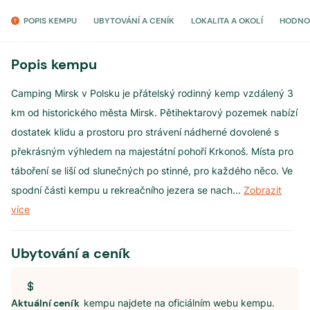
POPIS KEMPU
UBYTOVÁNÍ A CENÍK
LOKALITA A OKOLÍ
HODNO
Popis kempu
Camping Mirsk v Polsku je přátelský rodinný kemp vzdálený 3
km od historického města Mirsk. Pětihektarový pozemek nabízí
dostatek klidu a prostoru pro strávení nádherné dovolené s
překrásným výhledem na majestátní pohoří Krkonoš. Místa pro
táboření se liší od slunečných po stinné, pro každého něco. Ve
spodní části kempu u rekreačního jezera se nach
...
Zobrazit
více
Ubytování a ceník
Aktuální ceník
kempu najdete na oficiálním webu kempu.