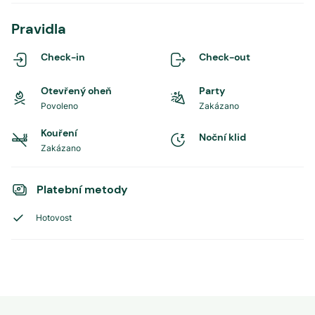
Pravidla
Check-in
Check-out
Otevřený oheň
Party
Povoleno
Zakázano
Kouření
Noční klid
Zakázano
Platební metody
Hotovost