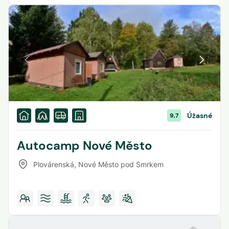
Úžasné
9,7
Autocamp Nové Město
Plovárenská
,
Nové Město pod Smrkem