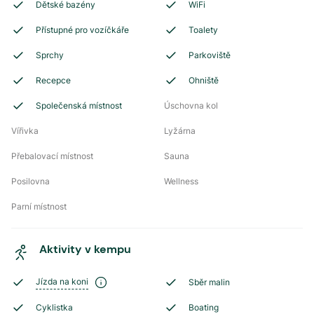
Dětské bazény
WiFi
Přístupné pro vozíčkáře
Toalety
Sprchy
Parkoviště
Recepce
Ohniště
Společenská místnost
Úschovna kol
Vířivka
Lyžárna
Přebalovací místnost
Sauna
Posilovna
Wellness
Parní místnost
Aktivity v kempu
Jízda na koni
Sběr malin
Cyklistka
Boating