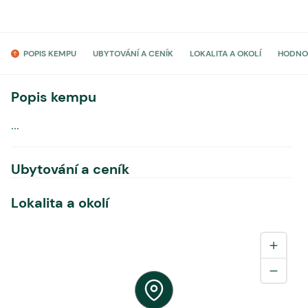
POPIS KEMPU
UBYTOVÁNÍ A CENÍK
LOKALITA A OKOLÍ
HODNO
Popis kempu
...
Ubytování a ceník
Lokalita a okolí