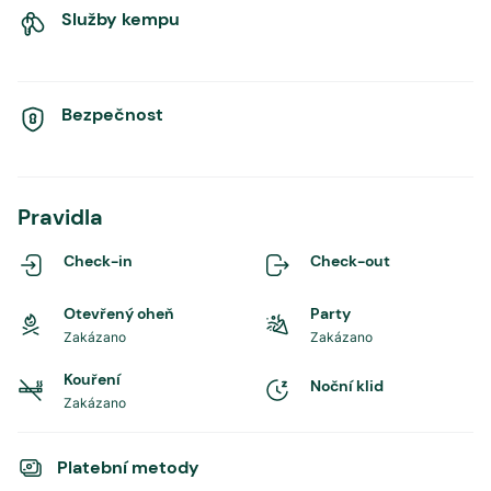
Služby kempu
Bezpečnost
Pravidla
Check-in
Check-out
Otevřený oheň
Party
Zakázano
Zakázano
Kouření
Noční klid
Zakázano
Platební metody