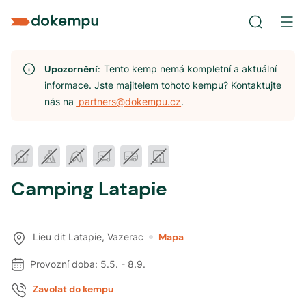
Upozornění:
Tento kemp nemá kompletní a aktuální
informace. Jste majitelem tohoto kempu? Kontaktujte
nás na
partners@dokempu.cz
.
Camping Latapie
Lieu dit Latapie
,
Vazerac
Mapa
Provozní doba:
5.5.
-
8.9.
Zavolat do kempu