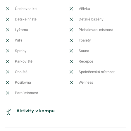
Úschovna kol
Vířivka
Dětské hřiště
Dětské bazény
Lyžárna
Přebalovací místnost
WiFi
Toalety
Sprchy
Sauna
Parkoviště
Recepce
Ohniště
Společenská místnost
Posilovna
Wellness
Parní místnost
Aktivity v kempu